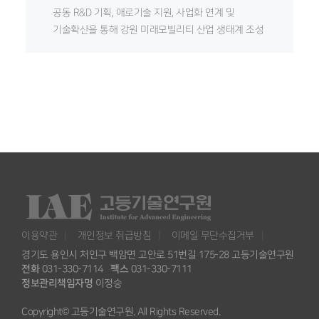
공동 R&D 기획, 애로기술 지원, 사업화 연계 및
기술확산을 통해 강원 미래모빌리티 산업 생태계 조성
이용약관
개인정보 취급방침
이메일 무단수집거부
경기도 용인시 처인구 백암면 고안로 51번길 175-28 고등기술연구원
전화
031-330-7114
팩스
031-330-7111
정보관리책임자명
이정승
Copyright© 고등기술연구원. All Rights Reserved.