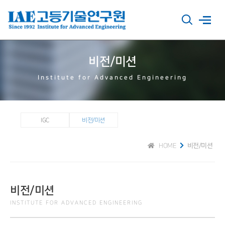
비전/미션
Institute for Advanced Engineering
IGC
비전/미션
HOME
비전/미션
비전/미션
INSTITUTE FOR ADVANCED ENGINEERING