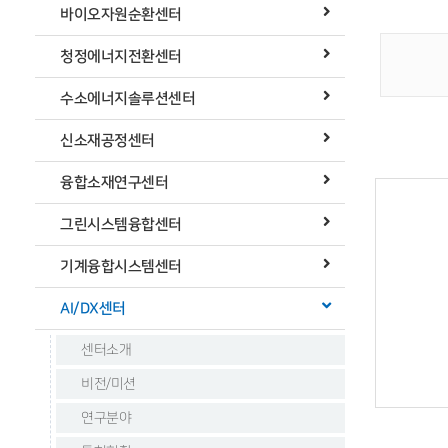
바이오자원순환센터
청정에너지전환센터
수소에너지솔루션센터
신소재공정센터
융합소재연구센터
그린시스템융합센터
기계융합시스템센터
AI/DX센터
센터소개
비전/미션
연구분야