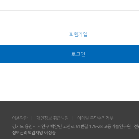
회원가입
로그인
이용약관
개인정보 취급방침
이메일 무단수집거부
경기도 용인시 처인구 백암면 고안로 51번길 175-28 고등기술연구원
전
정보관리책임자명
이정승