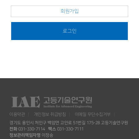
회원가입
로그인
이용약관
개인정보 취급방침
이메일 무단수집거부
경기도 용인시 처인구 백암면 고안로 51번길 175-28 고등기술연구원
전화
031-330-7114
팩스
031-330-7111
정보관리책임자명
이정승