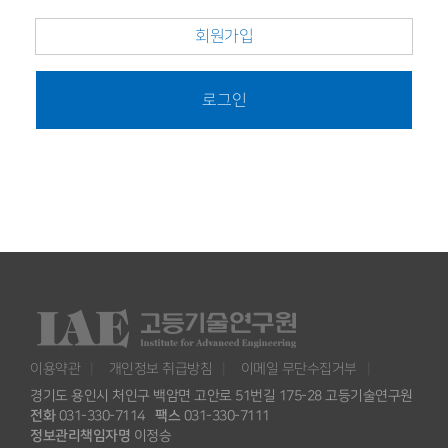
회원가입
로그인
이용약관
개인정보 취급방침
이메일 무단수집거부
경기도 용인시 처인구 백암면 고안로 51번길 175-28 고등기술연구원
전화
031-330-7114
팩스
031-330-7111
정보관리책임자명
이정승