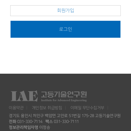
회원가입
로그인
이용약관
개인정보 취급방침
이메일 무단수집거부
경기도 용인시 처인구 백암면 고안로 51번길 175-28 고등기술연구원
전화
031-330-7114
팩스
031-330-7111
정보관리책임자명
이정승