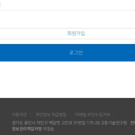
회원가입
로그인
이용약관
개인정보 취급방침
이메일 무단수집거부
경기도 용인시 처인구 백암면 고안로 51번길 175-28 고등기술연구원
전
정보관리책임자명
이정승