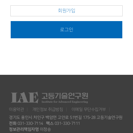
회원가입
로그인
이용약관
개인정보 취급방침
이메일 무단수집거부
경기도 용인시 처인구 백암면 고안로 51번길 175-28 고등기술연구원
전화
031-330-7114
팩스
031-330-7111
정보관리책임자명
이정승