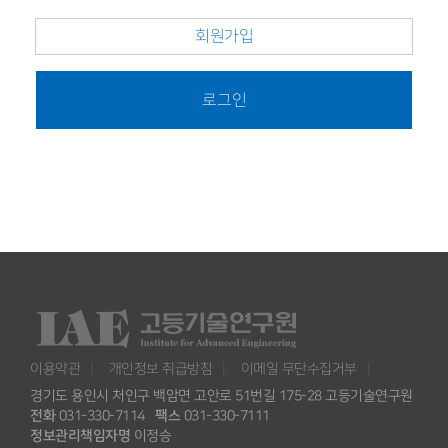
회원가입
로그인
이용약관
개인정보 취급방침
이메일 무단수집거부
경기도 용인시 처인구 백암면 고안로 51번길 175-28 고등기술연구원
전화
031-330-7114
팩스
031-330-7111
정보관리책임자명
이정승