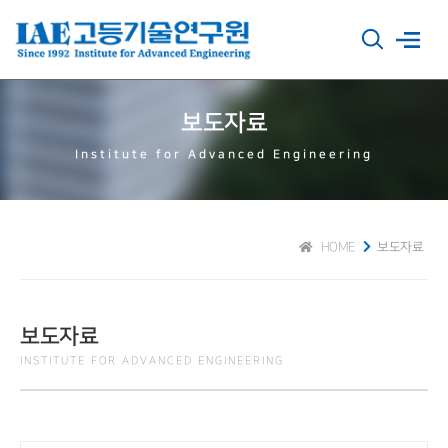
보도자료
Institute for Advanced Engineering
HOME
보도자료
보도자료
INSTITUTE FOR ADVANCED ENGINEERING