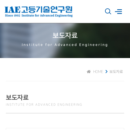
보도자료
Institute for Advanced Engineering
HOME
보도자료
보도자료
INSTITUTE FOR ADVANCED ENGINEERING