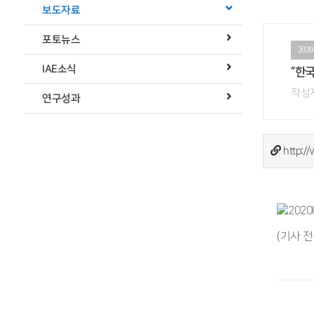
보도자료
포토뉴스
2020
IAE소식
“한
작성자
연구성과
http:/
(기사 