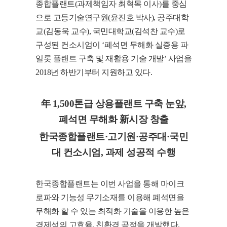
종합플랜트(과제책임자 최혁목 이사)를 중심
으로 고등기술연구원(윤진호 박사), 공주대학
교(김동욱 교수), 국민대학교(김석찬 교수)로
구성된 컨소시엄이 ‘폐석면 무해화 실증용 파
일롯 플랜트 구축 및 재활용 기술 개발’ 사업을
2018년 하반기부터 지원하고 있다.
年 1,500톤급 상용플랜트 구축 눈앞,
폐석면 무해화 新시장 창출
한국종합플랜트·고기원·공주대·국민
대 컨소시엄, 과제 성공적 수행
한국종합플랜트는 이번 사업을 통해 마이크
로파와 기능성 무기소재를 이용해 폐석면을
무해화 할 수 있는 최적화 기술을 이용한 높은
경제성의 고효율, 친환경 공정을 개발했다.