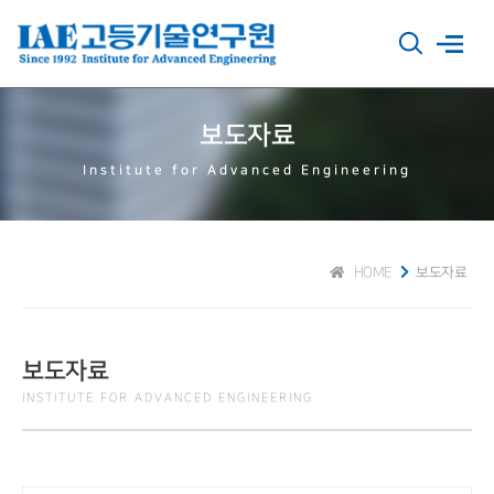
보도자료
Institute for Advanced Engineering
HOME
보도자료
보도자료
INSTITUTE FOR ADVANCED ENGINEERING