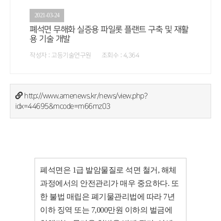
2021-03-24
폐석면 무해화 실증용 파일롯 플랜트 구축 및 재활
용 기술 개발
작성자 : 고등기술연구원 조회수 : 4,364
http://www.amenews.kr/news/view.php?
idx=44695&mcode=m66mz03
폐석면은 1급 발암물질로 석면 철거, 해체
과정에서의 안전관리가 매우 중요하다. 또
한 불법 매립은 폐기물관리법에 따라 7년
이하 징역 또는 7,000만원 이하의 벌금에