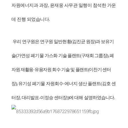
자원에너지과 과장, 윤재웅 사무관 일행이 참석한 가운
데 진행 되었습니다.
우리 연구원은 연구원 일반현황
(
김진균 원장
)
과 보유기
술
(
가연성 폐기물 가스화
기술
플랜트
(
구재회 그룹장
),
폐
자원 재활용
·
유용자원 회수 기술 및 플랜트
(
이찬기 센터
장
),
유기성 폐기물
자원회수
·
에너지 생산 플랜트
(
김호 센
터장
,
대리발표
-
이정승 센터장
))
에 대해 설명하였습니다
.