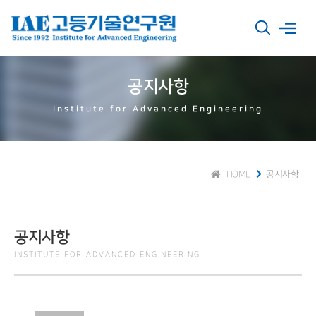
공지사항
Institute for Advanced Engineering
HOME
공지사항
공지사항
INSTITUTE FOR ADVANCED ENGINEERING