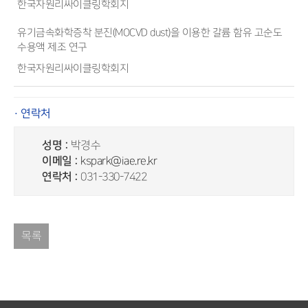
한국자원리싸이클링학회지
유기금속화학증착 분진(MOCVD dust)을 이용한 갈륨 함유 고순도
수용액 제조 연구
한국자원리싸이클링학회지
· 연락처
성명 :
박경수
이메일 :
kspark@iae.re.kr
연락처 :
031-330-7422
목록