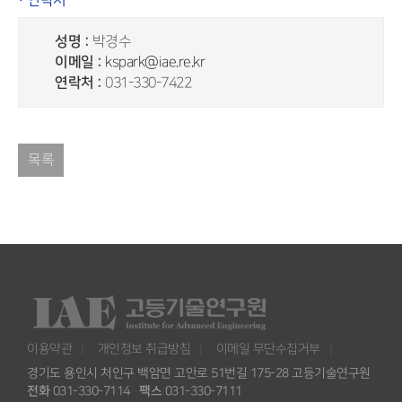
· 연락처
성명 :
박경수
이메일 :
kspark@iae.re.kr
연락처 :
031-330-7422
목록
이용약관
개인정보 취급방침
이메일 무단수집거부
경기도 용인시 처인구 백암면 고안로 51번길 175-28 고등기술연구원
전화
031-330-7114
팩스
031-330-7111