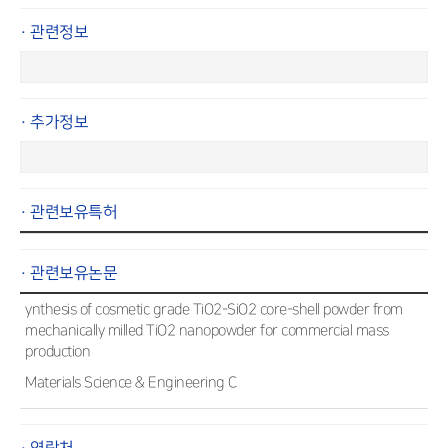
· 관련정보
· 추가정보
· 관련보유특허
· 관련보유논문
ynthesis of cosmetic grade TiO2-SiO2 core-shell powder from
mechanically milled TiO2 nanopowder for commercial mass
production
Materials Science & Engineering C