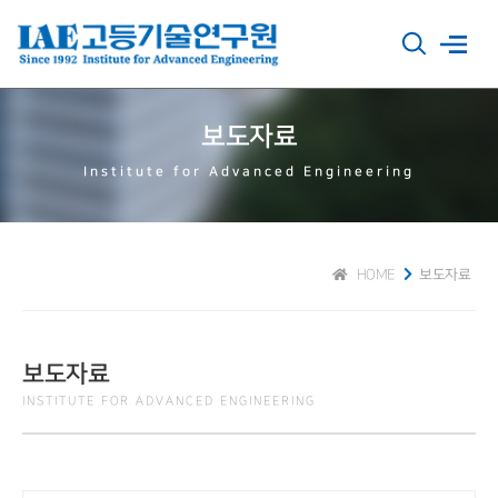
보도자료
Institute for Advanced Engineering
HOME
보도자료
보도자료
INSTITUTE FOR ADVANCED ENGINEERING