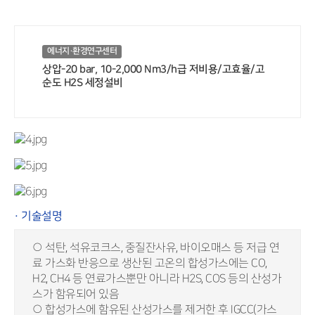
에너지·환경연구센터
상압-20 bar, 10-2,000 Nm3/h급 저비용/고효율/고
순도 H2S 세정설비
· 기술설명
○ 석탄, 석유코크스, 중질잔사유, 바이오매스 등 저급 연
료 가스화 반응으로 생산된 고온의 합성가스에는 CO,
H2, CH4 등 연료가스뿐만 아니라 H2S, COS 등의 산성가
스가 함유되어 있음
○ 합성가스에 함유된 산성가스를 제거한 후 IGCC(가스