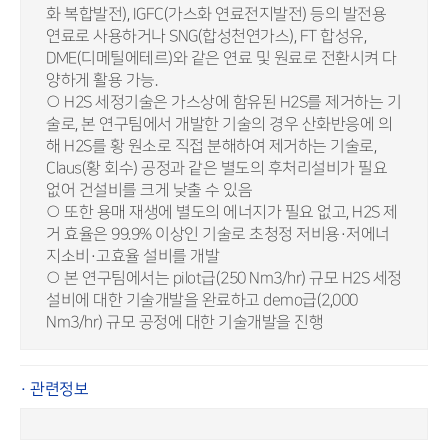
화 복합발전), IGFC(가스화 연료전지발전) 등의 발전용
연료로 사용하거나 SNG(합성천연가스), FT 합성유,
DME(디메틸에테르)와 같은 연료 및 원료로 전환시켜 다
양하게 활용 가능.
○ H2S 세정기술은 가스상에 함유된 H2S를 제거하는 기
술로, 본 연구팀에서 개발한 기술의 경우 산화반응에 의
해 H2S를 황 원소로 직접 분해하여 제거하는 기술로,
Claus(황 회수) 공정과 같은 별도의 후처리설비가 필요
없어 건설비를 크게 낮출 수 있음
○ 또한 용매 재생에 별도의 에너지가 필요 없고, H2S 제
거 효율은 99.9% 이상인 기술로 초청정 저비용·저에너
지소비·고효율 설비를 개발
○ 본 연구팀에서는 pilot급(250 Nm3/hr) 규모 H2S 세정
설비에 대한 기술개발을 완료하고 demo급(2,000
Nm3/hr) 규모 공정에 대한 기술개발을 진행
· 관련정보