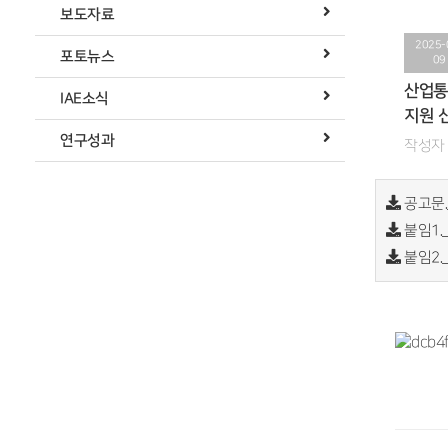
보도자료
2025-
포토뉴스
09
산업통
IAE소식
지원 
연구성과
작성자 
공고문._
붙임1._
붙임2.