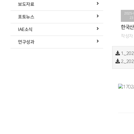
보도자료
2025-
포토뉴스
23
한국산
IAE소식
작성자 
연구성과
1._20
2._2