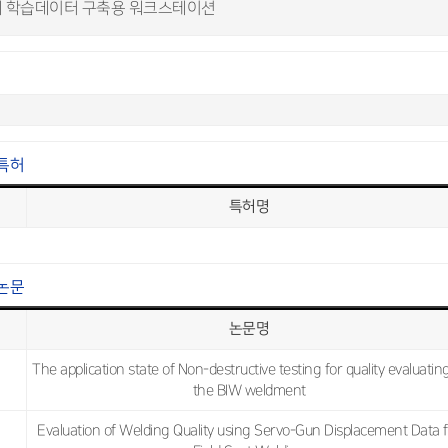
지 학습데이터 구축용 워크스테이션
특허
특허명
논문
논문명
The application state of Non-destructive testing for quality evaluatin
the BIW weldment
Evaluation of Welding Quality using Servo-Gun Displacement Data 