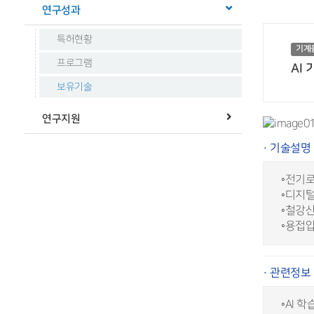
연구성과
특허현황
기계
프로그램
AI
보유기술
연구지원
· 기술설명
◦전기로
◦디지털
◦철강산
◦용접압
· 관련정보
◦AI 