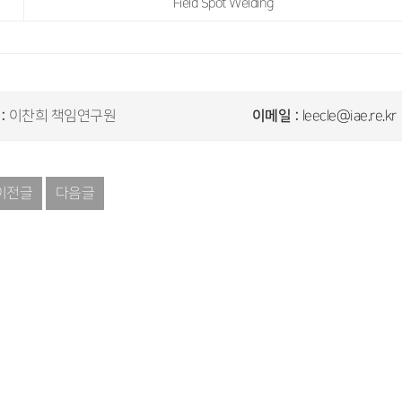
Field Spot Welding
:
이메일 :
이찬희 책임연구원
leecle@iae.re.kr
이전글
다음글