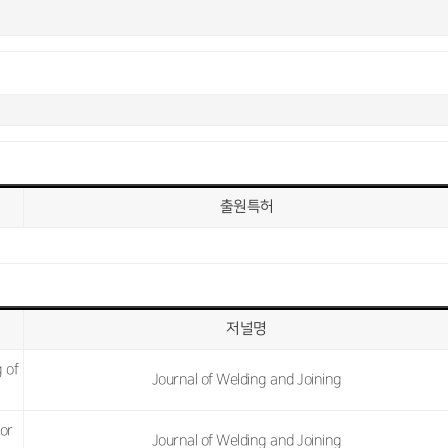
출원특허
저널명
g of
Journal of Welding and Joining
for
Journal of Welding and Joining