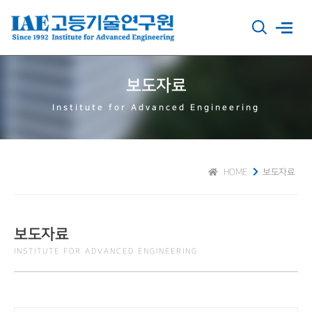
보도자료
Institute for Advanced Engineering
HOME
보도자료
보도자료
INSTITUTE FOR ADVANCED ENGINEERING