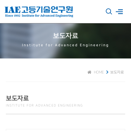
보도자료
Institute for Advanced Engineering
HOME
보도자료
보도자료
INSTITUTE FOR ADVANCED ENGINEERING