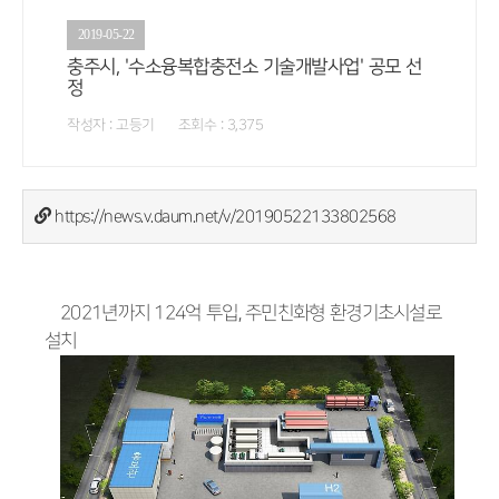
2019-05-22
충주시, '수소융복합충전소 기술개발사업' 공모 선
정
작성자 : 고등기 조회수 : 3,375
https://news.v.daum.net/v/20190522133802568
2021년까지 124억 투입, 주민친화형 환경기초시설로
설치