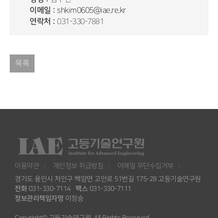
이메일 :
shkim0605@iae.re.kr
연락처 :
031-330-7881
목록
이용약관
개인정보 취급방침
이메일 무단수집거부
경기도 용인시 처인구 백암면 고안로 51번길 175-28 고등기술연구원
전화
031-330-7114
팩스
031-330-7111
정보관리책임자명
이정승
Copyright© 고등기술연구원. All Rights Reserved.