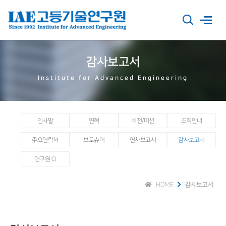
감사보고서
Institute for Advanced Engineering
인사말
연혁
비전/미션
조직안내
주요연락처
브로슈어
연차보고서
감사보고서
연구원 CI
HOME
감사보고서