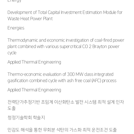
Energy
Development of Total Capital Investment Estimation Module for
Waste Heat Power Plant
Energies
Thermodynamic and economic investigation of coal-fired power
plant combined with various supercritical CO 2 Brayton power
cycle
Applied Thermal Engineering
Thermo-economic evaluation of 300 MW class integrated
gasification combined cycle with ash free coal (AFC) process
Applied Thermal Engineering
전력단가추정기반 초임계 이산화탄소 발전 시스템 최적 설계 인자
도출
청정기술학회 학술지
민감도 해석을 통한 무회분 석탄의 가스화 최적 운전조건 도출