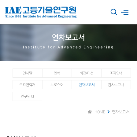
연차보고서
Institute for Advanced Engineering
인사말
연혁
비전/미션
조직안내
주요연락처
브로슈어
연차보고서
감사보고서
연구원 CI
HOME
연차보고서