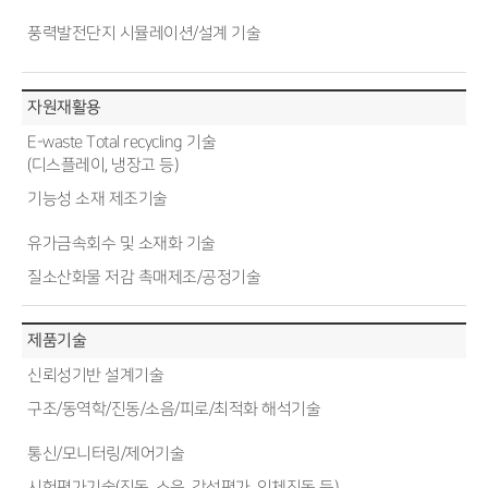
풍력발전단지 시뮬레이션/설계 기술
자원재활용
E-waste Total recycling 기술
(디스플레이, 냉장고 등)
기능성 소재 제조기술
유가금속회수 및 소재화 기술
질소산화물 저감 촉매제조/공정기술
제품기술
신뢰성기반 설계기술
구조/동역학/진동/소음/피로/최적화 해석기술
통신/모니터링/제어기술
시험평가기술(진동, 소음, 감성평가, 인체진동 등)