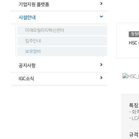
기업지원 플랫폼
시설안내
미래모빌리티혁신센터
청정
입주안내
HSC 
보유장비
공지사항
IGC소식
특징
- 
- LC
규격