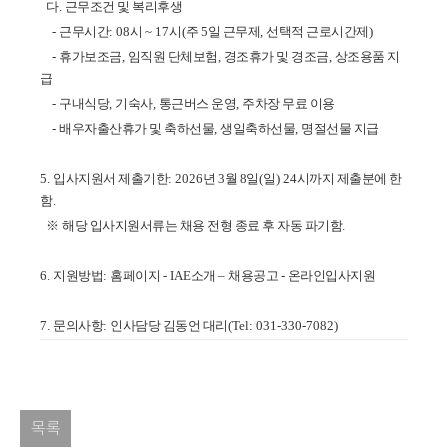
다
.
근무조건 및 복리후생
-
근무시간
: 08
시
~ 17
시
(
주
5
일 근무제
,
선택적 근로시간제
)
-
휴가보조금
,
임직원 단체보험
,
경조휴가 및 경조금
,
상조용품 지
급
-
구내식당
,
기숙사
,
통근버스 운영
,
주차장 무료 이용
-
배우자출산휴가 및 축하선물
,
생일축하선물
,
명절선물 지급
5.
입사지원서 제출기한
: 2026
년 3
월 8
일
(일
) 24
시까지 제출분에 한
함
.
※
해당 입사지원서류는 채용 전형 종료 후 자동 파기함
.
6.
지원방법
:
홈페이지
- IAE
소개
–
채용공고
-
온라인입사지원
7.
문의사항
:
인사담당 김동언 대리
(Tel: 031-330-7082)
목록