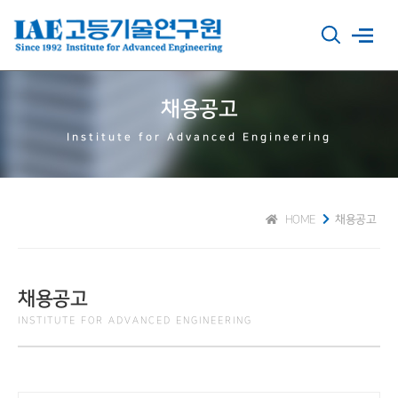
채용공고
Institute for Advanced Engineering
HOME
채용공고
채용공고
INSTITUTE FOR ADVANCED ENGINEERING