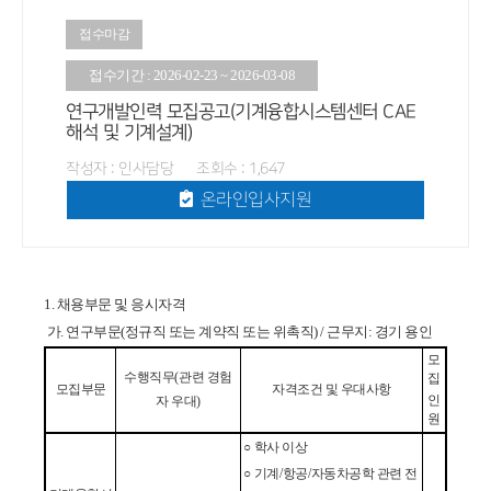
접수마감
접수기간 : 2026-02-23 ~ 2026-03-08
연구개발인력 모집공고(기계융합시스템센터 CAE
해석 및 기계설계)
작성자 : 인사담당 조회수 : 1,647
온라인입사지원
1. 채용부문
및 응시자격
가. 연구부문(정규직 또는 계약직 또는 위촉직) / 근무지: 경기 용인
모
수행직무
(
관련 경험
집
모집부문
자격조건 및 우대사항
인
자 우대
)
원
○
학사 이상
○
기계
/
항공
/
자동차공학 관련 전