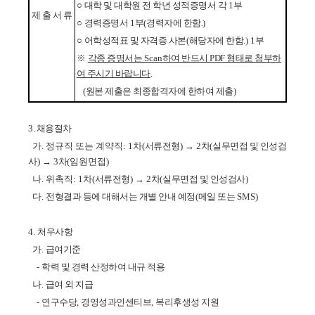
○
대학 및 대학원 전 학년 성적증명서 각
1
부
제 출 서 류
○
경력증명서
1
부
(
경력자에 한함.
)
○
어학성적표 및 자격증 사본
(
해당자에 한함.
) 1
부
※
각종 증명서는
Scan
하여 반드시 PDF 형태로 첨부하
여 주시기 바랍니다
.
(
원본 제출은 최종합격자에 한하여 제출
)
3.
채용절차
가. 정규직 또는 계약직:
1
차
(
서류전형
)
→
2
차
(
실무면접 및 인성검
사
)
→ 3
차
(임원면접)
나. 위촉직:
1
차
(
서류전형
)
→
2
차
(
실무면접 및 인성검사
)
다.
전형결과 등에 대해서는 개별 안내 예정
(
메일 또는
SMS)
4.
처우사항
가
.
급여기준
-
학력 및 경력 산정하여 내규 적용
나
.
급여 외 지급
-
연구수당
,
경영성과인센티브
,
복리후생성 지원