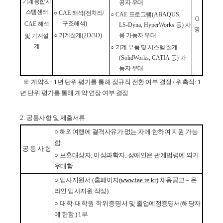
기계융합시
공자 우대
스템센터
○
CAE
해석
(
전처리
/
○
CAE
프로그램
(ABAQUS,
O
구조해석
)
CAE
해석
LS-Dyna, HyperWorks
등
)
사
명
○
기계설계
(2D/3D)
용 가능자 우대
및 기계설
계
○
기계 부품 및 시스템 설계
(SolidWorks, CATIA
등
)
가
능자 우대
※ 계약
직
: 1
년 단위 평가를 통해 정규직 전환 여부 결정 / 위촉직: 1
년 단위 평가를 통해 계약 연장 여부 결정
2.
공통사항 및 제출서류
○
해외여행에 결격사유가 없는 자에 한하여 지원 가능
함
.
공 통 사 항
○
보훈대상자
,
여성과학자
,
장애인은 관계법령에 의거
우대함
.
○
입사지원서
(
홈페이지(
www.iae.re.kr)
채용공고
–
온
라인 입사지원 작성
)
○ 대학·대학원 학위증명서
및 졸업예정증명서(해당자
에 한함.)
1
부