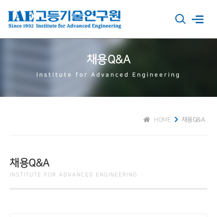
채용Q&A
Institute for Advanced Engineering
HOME
채용Q&A
채용Q&A
INSTITUTE FOR ADVANCED ENGINEERING