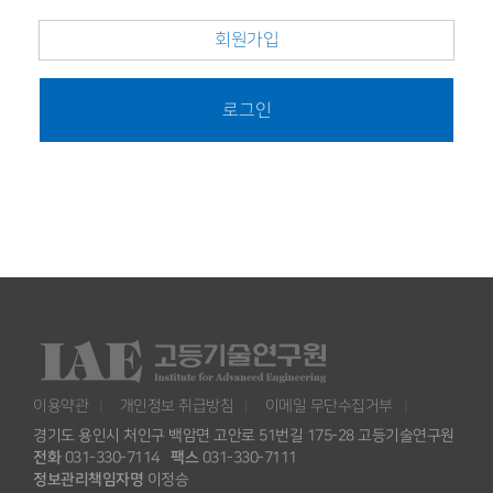
회원가입
로그인
이용약관
개인정보 취급방침
이메일 무단수집거부
경기도 용인시 처인구 백암면 고안로 51번길 175-28 고등기술연구원
전화
031-330-7114
팩스
031-330-7111
정보관리책임자명
이정승