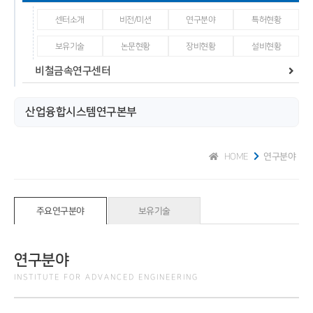
센터소개
비전/미션
연구분야
특허현황
보유기술
논문현황
장비현황
설비현황
비철금속연구센터
산업융합시스템연구본부
HOME
연구분야
주요연구분야
보유기술
연구분야
INSTITUTE FOR ADVANCED ENGINEERING