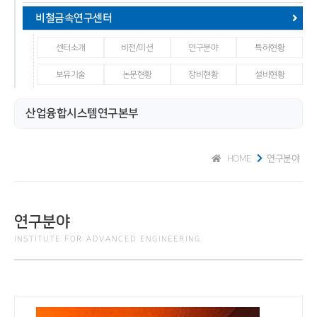
비철금속연구센터
센터소개
비전/미션
연구분야
특허현황
보유기술
논문현황
장비현황
설비현황
산업융합시스템연구본부
HOME
연구분야
연구분야
INSTITUTE FOR ADVANCED ENGINEERING