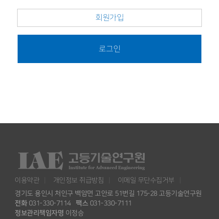
회원가입
로그인
이용약관
개인정보 취급방침
이메일 무단수집거부
경기도 용인시 처인구 백암면 고안로 51번길 175-28 고등기술연구원
전화
031-330-7114
팩스
031-330-7111
정보관리책임자명
이정승