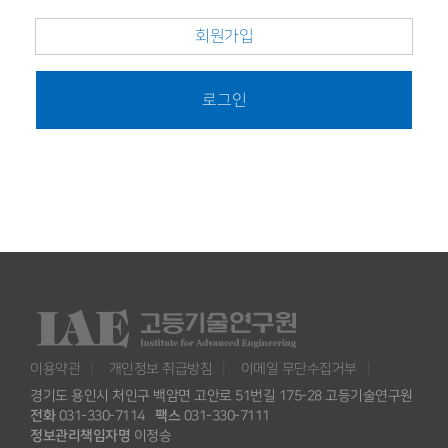
회원가입
로그인
이용약관
개인정보 취급방침
이메일 무단수집거부
경기도 용인시 처인구 백암면 고안로 51번길 175-28 고등기술연구원
전화
031-330-7114
팩스
031-330-7111
정보관리책임자명
이정승