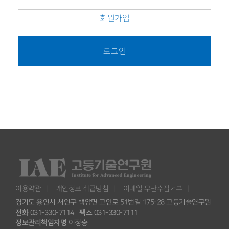
회원가입
로그인
이용약관
개인정보 취급방침
이메일 무단수집거부
경기도 용인시 처인구 백암면 고안로 51번길 175-28 고등기술연구원
전화
031-330-7114
팩스
031-330-7111
정보관리책임자명
이정승