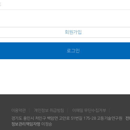
회원가입
로그인
이용약관
개인정보 취급방침
이메일 무단수집거부
경기도 용인시 처인구 백암면 고안로 51번길 175-28 고등기술연구원
전
정보관리책임자명
이정승