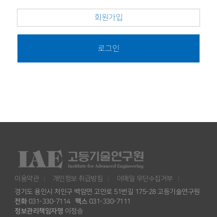
회원가입
로그인
이용약관
개인정보 취급방침
이메일 무단수집거부
경기도 용인시 처인구 백암면 고안로 51번길 175-28 고등기술연구원
전화
031-330-7114
팩스
031-330-7111
정보관리책임자명
이정승