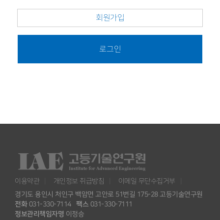
회원가입
로그인
이용약관
개인정보 취급방침
이메일 무단수집거부
경기도 용인시 처인구 백암면 고안로 51번길 175-28 고등기술연구원
전화
031-330-7114
팩스
031-330-7111
정보관리책임자명
이정승