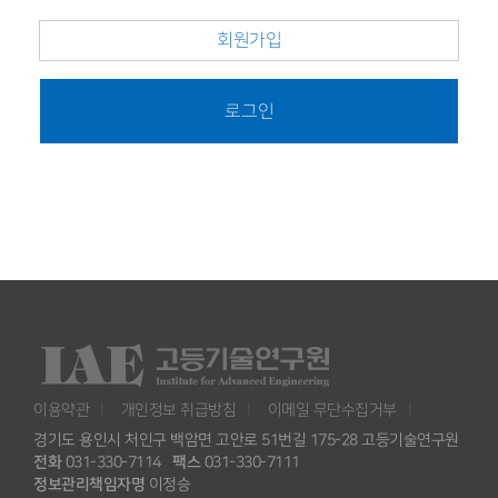
회원가입
로그인
이용약관
개인정보 취급방침
이메일 무단수집거부
경기도 용인시 처인구 백암면 고안로 51번길 175-28 고등기술연구원
전화
031-330-7114
팩스
031-330-7111
정보관리책임자명
이정승