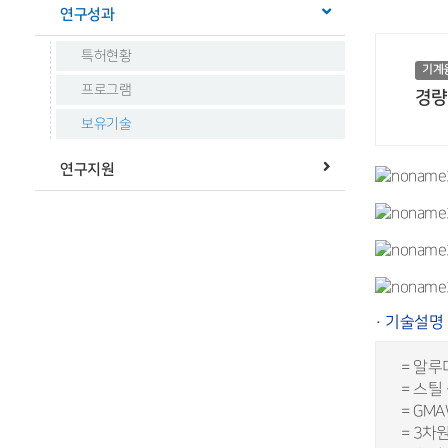
연구성과
특허현황
기계
프로그램
경량
보유기술
연구지원
· 기술설명
= 알루
= 스틸
= GM
= 3차