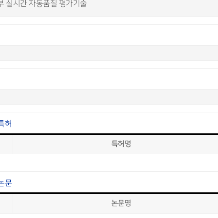
접부 실시간 자동품질 평가기술
특허
특허명
논문
논문명