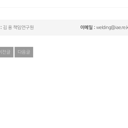
:
이메일 :
김 용 책임연구원
welding@iae.re.
이전글
다음글