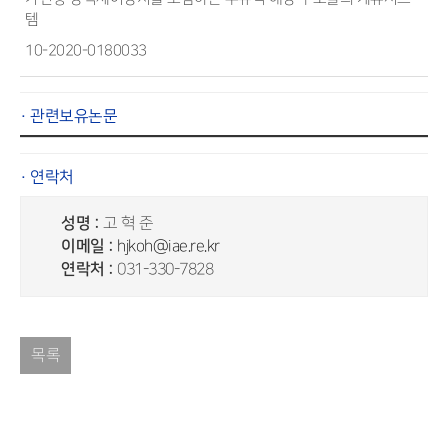
템
10-2020-0180033
· 관련보유논문
· 연락처
성명 :
고 혁 준
이메일 :
hjkoh@iae.re.kr
연락처 :
031-330-7828
목록