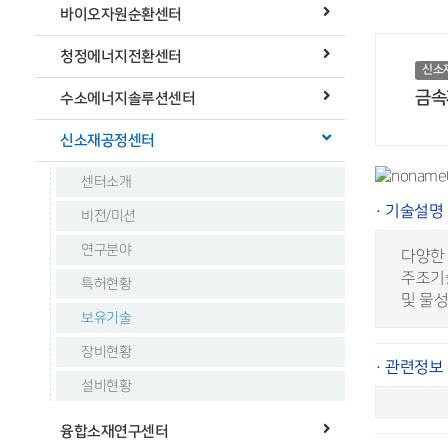
바이오자원순환센터
청정에너지전환센터
신소
금속
수소에너지솔루션센터
신소재공정센터
센터소개
· 기술설명
비전/미션
연구분야
다양한
주조기술
특허현황
및 물성
보유기술
장비현황
· 관련정보
설비현황
융합소재연구센터