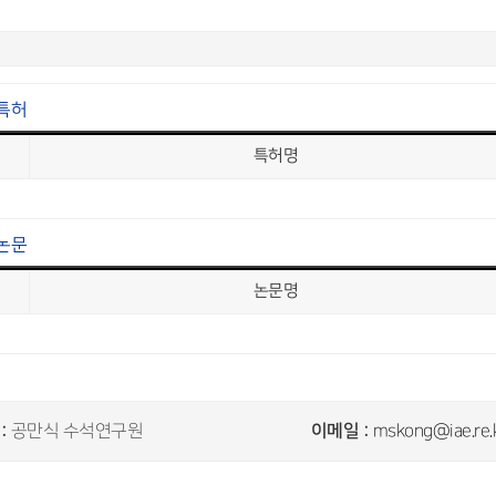
특허
특허명
논문
논문명
:
이메일 :
공만식 수석연구원
mskong@iae.re.