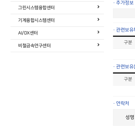
· 추가정보
그린시스템융합센터
기계융합시스템센터
· 관련보유
AI/DX센터
구분
비철금속연구센터
· 관련보유
구분
· 연락처
성명 