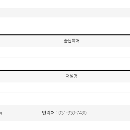
출원특허
저널명
연락처 :
kr
031-330-7480