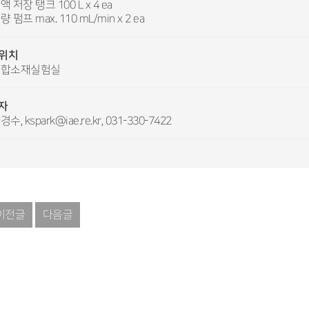
액 저장 탱크 100 L x 4 ea
량 펌프 max. 110 mL/min x 2 ea
위치
융합소재실험실
자
수, kspark@iae.re.kr, 031-330-7422
이전글
다음글