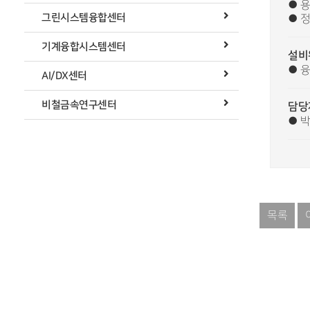
● 용
그린시스템융합센터
● 정
기계융합시스템센터
설비
● 
AI/DX센터
비철금속연구센터
담당
● 박경
목록