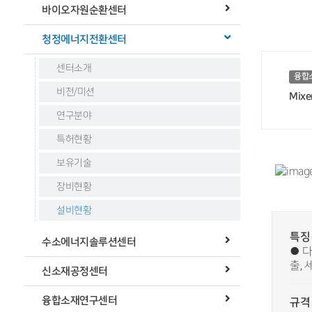
바이오자원순환센터
청정에너지전환센터
센터소개
융합
비전/미션
Mixer
연구분야
특허현황
보유기술
장비현황
설비현황
특징
수소에너지솔루션센터
● 다
출, 
신소재공정센터
융합소재연구센터
규격