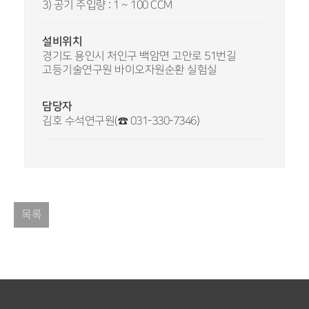
3) 공기 주입량 : 1 ~ 100 CCM
설비위치
경기도 용인시 처인구 백암면 고안로 51번길
고등기술연구원 바이오자원순환 실험실
담당자
김호 수석연구원(☎ 031-330-7346)
목록