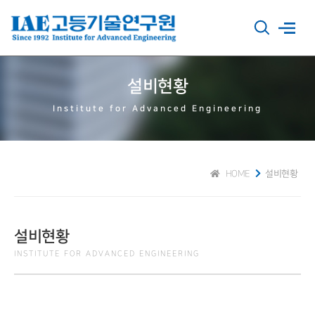
설비현황
Institute for Advanced Engineering
HOME
설비현황
설비현황
INSTITUTE FOR ADVANCED ENGINEERING