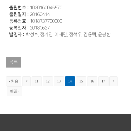
출원번호 :
1020160045570
출원일자 :
20160414
등록번호 :
1018737700000
등록일자 :
20180627
발명자 :
박성호, 정기진, 이재만, 정석우, 김용택, 윤봉한
목록
‹ 처음
<
11
12
13
14
15
16
17
>
맨끝 ›