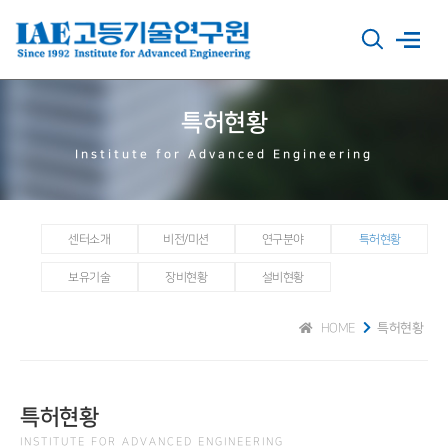
특허현황
Institute for Advanced Engineering
센터소개
비전/미션
연구분야
특허현황
보유기술
장비현황
설비현황
HOME
특허현황
특허현황
INSTITUTE FOR ADVANCED ENGINEERING