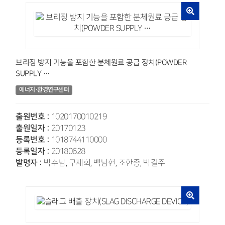
브리징 방지 기능을 포함한 분체원료 공급 장치(POWDER
SUPPLY …
에너지·환경연구센터
출원번호 :
1020170010219
출원일자 :
20170123
등록번호 :
1018744110000
등록일자 :
20180628
발명자 :
박수남, 구재회, 백남헌, 조한종, 박길주