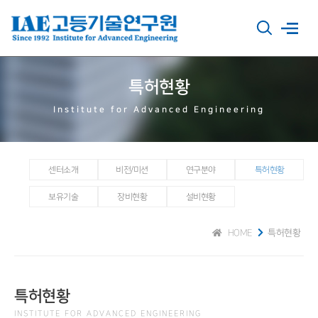
특허현황
Institute for Advanced Engineering
센터소개
비전/미션
연구분야
특허현황
보유기술
장비현황
설비현황
HOME
특허현황
특허현황
INSTITUTE FOR ADVANCED ENGINEERING