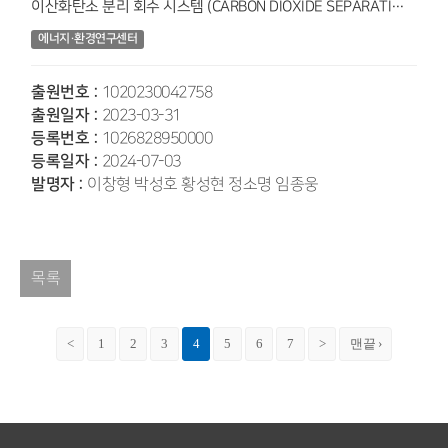
이산화탄소 분리 회수 시스템 (CARBON DIOXIDE SEPARATI…
에너지·환경연구센터
출원번호 :
1020230042758
출원일자 :
2023-03-31
등록번호 :
1026828950000
등록일자 :
2024-07-03
발명자 :
이창형 박성호 황성현 정소명 임종웅
목록
<
1
2
3
4
5
6
7
>
맨끝 ›